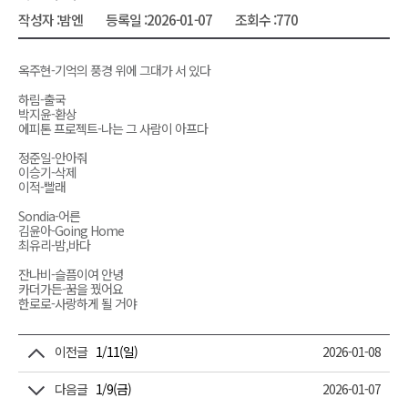
작성자 :
밤엔
등록일 :
2026-01-07
조회수 :
770
옥주현-기억의 풍경 위에 그대가 서 있다
하림-출국
박지윤-환상
에피톤 프로젝트-나는 그 사람이 아프다
정준일-안아줘
이승기-삭제
이적-빨래
Sondia-어른
김윤아-Going Home
최유리-밤,바다
잔나비-슬픔이여 안녕
카더가든-꿈을 꿨어요
한로로-사랑하게 될 거야
이전글
1/11(일)
2026-01-08
다음글
1/9(금)
2026-01-07