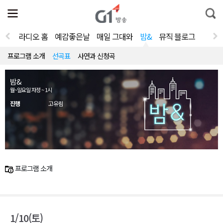
전
제
통
체
보
합
메
검
뉴
색
라디오 홈
예감좋은날
매일 그대와
밤&
뮤직 블로그
열
기
프로그램 소개
선곡표
사연과 신청곡
밤&
월~일요일 자정 ~ 1시
진행
고유림
프로그램 소개
1/10(토)