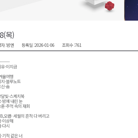
천 유치 건의
최
/8(목)
자 :
밤엔
등록일 :
2026-01-06
조회수 :
761
87명 인사
--------
이유-이지금
-겨울여행
이지-블루노트
신-숨
상달빛-스케치북
-밤에 내린 눈
훈-추억 속의 재회
5B,오왠- 세월의 흔적 다 버리고
적-이상해
-다시
-기적 같은 너