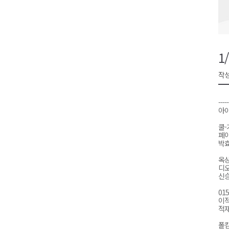
검찰청 폐지..해결 과제 산적
육동한 시장, 국제스케이트장 춘
영월군, 국·도비 확보 보고회 개
1
삼척 공공산후조리원 이전 시급
작성
강원자치도교육청 교감급 이상 3
-----
아
쿨
페
박효
옥
디오
신승
01
이
적재
폴킴