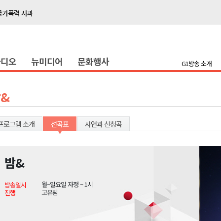
국가폭력 사과
접목
정책간담회
라디오
뉴미디어
문화행사
 초청 특별 강연
G1방송 소개
천 유치 건의
&
최
프로그램 소개
선곡표
사연과 신청곡
87명 인사
나된 공동체"
밤&
국가폭력 사과
월~일요일 자정 ~ 1시
방송일시
접목
고유림
진행
정책간담회
 초청 특별 강연