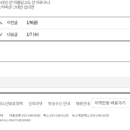
타인-안 아름답고도 안 아프구나
드커넥션-그대만 있다면
이전글
1/9(금)
다음글
1/7 (수)
청소년보호정책
인트라넷
방송수신 안내
채용안내