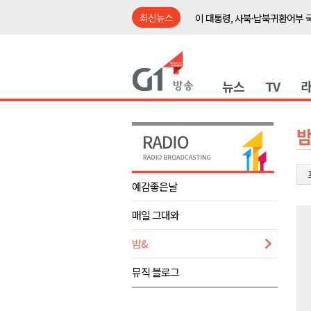
최신뉴스
이 대통령, 사북·납북귀환어부 
여름축제 더위와 전쟁..물놀이 
강원도, 최휘영 문체부장관과 
뉴스
TV
이광재 국회 예결위원장, 강릉시
검찰청 폐지..해결 과제 산적
육동한 시장, 국제스케이트장 춘
밤
영월군, 국·도비 확보 보고회 개
삼척 공공산후조리원 이전 시급
예감좋은날
강원자치도교육청 교감급 이상 3
매일 그대와
도-시군 첫 간담회..우상호 "하
이 대통령, 사북·납북귀환어부 
밤&
여름축제 더위와 전쟁..물놀이 
뮤직 블로그
강원도, 최휘영 문체부장관과 
이광재 국회 예결위원장, 강릉시