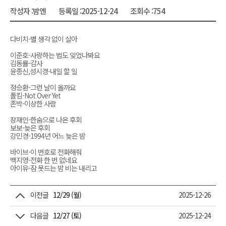
작성자 :
밤엔
등록일 :
2025-12-24
조회수 :
754
다비치-별 생각 없이 살아
이준호-사랑하는 법도 잊었나봐요
김동률-감사
윤종신,성시경-내일 할 일
정승환-그런 날이 올까요
폴킴-Not Over Yet
존박-이상한 사람
장재인-한숨으로 나온 후회
보보-늦은 후회
강민경-1994년 어느 늦은 밤
바이브-이 번호로 전화해줘
백지영-전화 한 번 없네요
아이유-잠 못드는 밤 비는 내리고
이전글
12/29 (월)
2025-12-26
다음글
12/27 (토)
2025-12-24