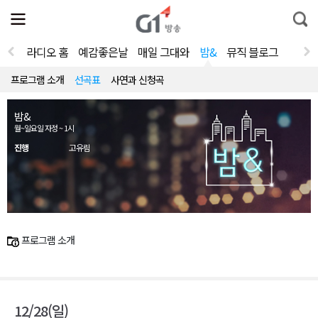
전
제
통
체
보
합
메
검
뉴
색
라디오 홈
예감좋은날
매일 그대와
밤&
뮤직 블로그
열
기
프로그램 소개
선곡표
사연과 신청곡
밤&
월~일요일 자정 ~ 1시
진행
고유림
프로그램 소개
12/28(일)