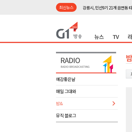
최신뉴스
강릉시, 민선9기 21개 읍면동 
양구군, 원주환경청에 비점오염
<강원랜드> 관광객이 인구 3배
뉴스
TV
<강원랜드> 마카오 카지노 "복
원주시, 하반기 중소기업육성자
강원도립대학교, 하반기 평생교
밤
태백시, 28~29일 제5회 황부자
오늘 극한폭염 계속..낮 최고 ‘영
예감좋은날
썩고, 무르고..농산물 피해 속출
매일 그대와
썩고, 무르고..농산물 피해 속출
강릉시, 민선9기 21개 읍면동 
밤&
양구군, 원주환경청에 비점오염
뮤직 블로그
<강원랜드> 관광객이 인구 3배
<강원랜드> 마카오 카지노 "복