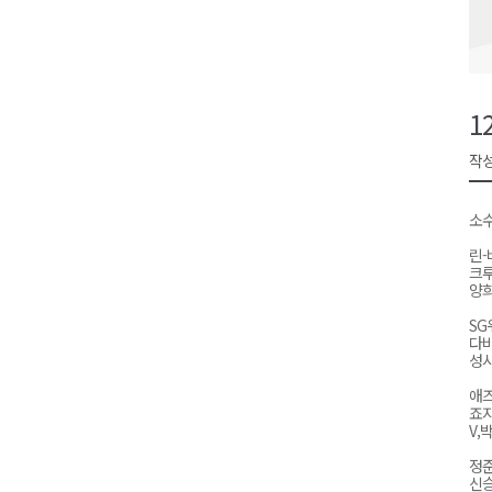
원주시, 하반기 중소기업육성자
강원도립대학교, 하반기 평생교
태백시, 28~29일 제5회 황부자
1
오늘 극한폭염 계속..낮 최고 ‘영
작성
썩고, 무르고..농산물 피해 속출
소
린-
크
양희
SG
다비
성
애즈
죠지,
V,
정
신승