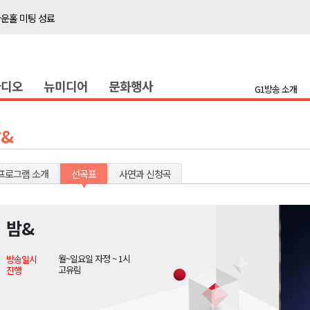
타운홀 미팅 성료
저감 사업 등 건의
..싱가포르 복합리조트
라디오
뉴미디어
문화행사
합리조트로 진화 중"
G1방송 소개
금 지원 접수
육원 수강생 모집
&
 며느리 축제
상 38도’
프로그램 소개
선곡표
사연과 신청곡
밤&
타운홀 미팅 성료
월~일요일 자정 ~ 1시
방송일시
저감 사업 등 건의
고유림
진행
..싱가포르 복합리조트
합리조트로 진화 중"