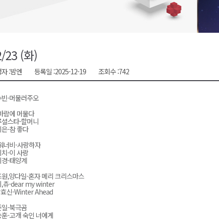
금 지원 접수
육원 수강생 모집
 며느리 축제
2/23 (화)
상 38도’
자 :
밤엔
등록일 :
2025-12-19
조회수 :
742
수빈-머물러주오
바람에 머물다
루셜스타-할머니
은-참 좋다
워너비-사랑하자
치-이 사랑
시경-태양계
원,양다일-혼자 메리 크리스마스
츄-dear my winter
박효신-Winter Ahead
준일-북극곰
훈-고개 숙인 너에게