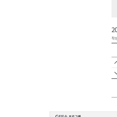
강원도립대학교, 하반기 평생교
태백시, 28~29일 제5회 황부자
오늘 극한폭염 계속..낮 최고 ‘영
2
썩고, 무르고..농산물 피해 속출
작성