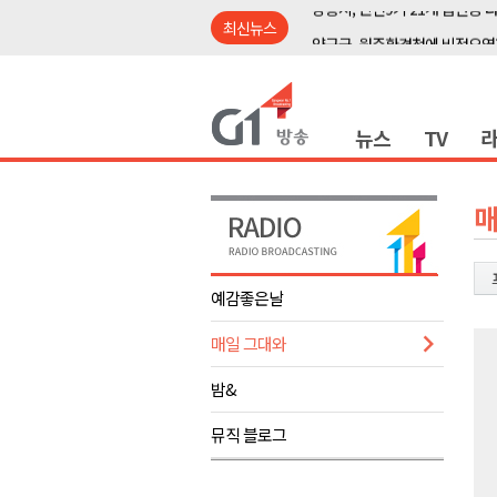
최신뉴스
양구군, 원주환경청에 비점오염
<강원랜드> 관광객이 인구 3배
<강원랜드> 마카오 카지노 "복
뉴스
TV
원주시, 하반기 중소기업육성자
강원도립대학교, 하반기 평생교
태백시, 28~29일 제5회 황부자
매
오늘 극한폭염 계속..낮 최고 ‘영
썩고, 무르고..농산물 피해 속출
예감좋은날
썩고, 무르고..농산물 피해 속출
매일 그대와
강릉시, 민선9기 21개 읍면동 
양구군, 원주환경청에 비점오염
밤&
<강원랜드> 관광객이 인구 3배
뮤직 블로그
<강원랜드> 마카오 카지노 "복
원주시, 하반기 중소기업육성자