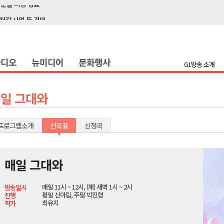
저감 사업 등 건의
..싱가포르 복합리조트
합리조트로 진화 중"
라디오
뉴미디어
문화행사
금 지원 접수
G1방송 소개
육원 수강생 모집
 며느리 축제
일 그대와
상 38도’
프로그램소개
선곡표
신청곡
타운홀 미팅 성료
매일 그대와
저감 사업 등 건의
매일 11시 ~ 12시, (재) 새벽 1시 ~ 2시
방송일시
..싱가포르 복합리조트
평일 신아림, 주말 박진형
진행
최유지
작가
합리조트로 진화 중"
금 지원 접수