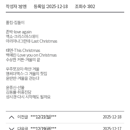
작성자 :
밤엔
등록일 :
2025-12-18
조회수 :
802
폴킴-집돌이
존박-love again
엑소-크리스마스데이
아리아나그란데-Last Christmas
태연-This Christmas
백예린-Love you on Christmas
수상한 커튼-겨울의 끝
우주쪼꼬미-하얀 겨울
엠씨더맥스-그 겨울의 찻집
윤딴딴-겨울을 걷는다
윤종신-선물
김동률-취중진담
성시경-다시 시작해도 될까요
이전글
***12/21(일)***
2025-12-18
다음글
***12/19(금)***
2025-12-17