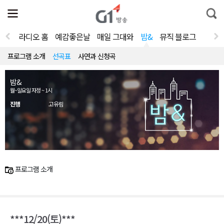
전
제
통
체
보
합
메
검
뉴
색
라디오 홈
예감좋은날
매일 그대와
밤&
뮤직 블로그
열
기
프로그램 소개
선곡표
사연과 신청곡
밤&
월~일요일 자정 ~ 1시
진행
고유림
프로그램 소개
***12/20(토)***