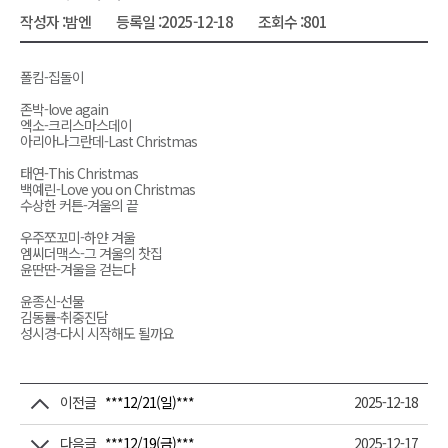
작성자 :
밤엔
등록일 :
2025-12-18
조회수 :
801
폴킴-집돌이
존박-love again
엑소-크리스마스데이
아리아나그란데-Last Christmas
태연-This Christmas
백예린-Love you on Christmas
수상한 커튼-겨울의 끝
우주쪼꼬미-하얀 겨울
엠씨더맥스-그 겨울의 찻집
윤딴딴-겨울을 걷는다
윤종신-선물
김동률-취중진담
성시경-다시 시작해도 될까요
이전글
***12/21(일)***
2025-12-18
다음글
***12/19(금)***
2025-12-17