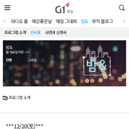
전
제
통
체
보
합
메
검
뉴
색
라디오 홈
예감좋은날
매일 그대와
밤&
뮤직 블로그
열
기
프로그램 소개
선곡표
사연과 신청곡
밤&
월~일요일 자정 ~ 1시
진행
고유림
프로그램 소개
***12/20(토)***