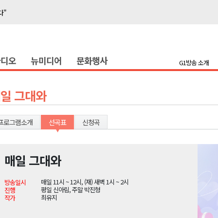
다"
호 공급
제효과 212억 원
라디오
뉴미디어
문화행사
증
G1방송 소개
충병 방제 진행
훈련 돌입
일 그대와
론 라이트쇼'
고 불..인명피해 없어
프로그램소개
선곡표
신청곡
다"
’..무더위 지속
매일 그대와
다"
매일 11시 ~ 12시, (재) 새벽 1시 ~ 2시
방송일시
호 공급
평일 신아림, 주말 박진형
진행
최유지
작가
제효과 212억 원
증