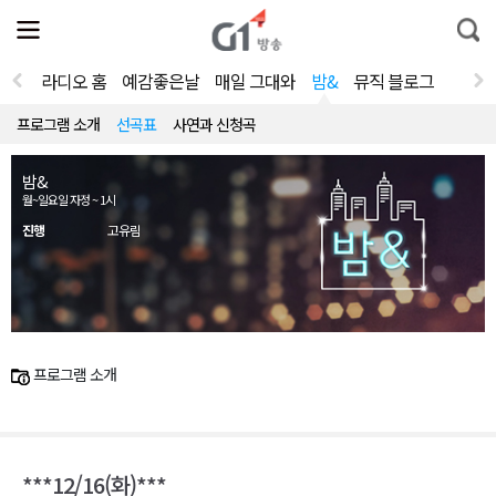
전
제
통
체
보
합
메
검
뉴
색
라디오 홈
예감좋은날
매일 그대와
밤&
뮤직 블로그
열
기
프로그램 소개
선곡표
사연과 신청곡
밤&
월~일요일 자정 ~ 1시
진행
고유림
프로그램 소개
***12/16(화)***