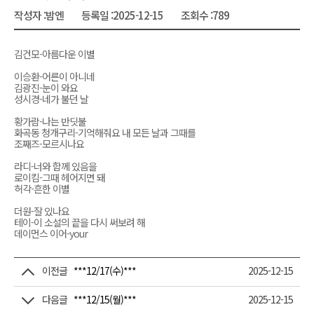
작성자 :
밤엔
등록일 :
2025-12-15
조회수 :
789
김건모-아름다운 이별
이승환-어른이 아니네
김광진-눈이 와요
성시경-네가 불던 날
황가람-나는 반딧불
화곡동 청개구리-기억해줘요 내 모든 날과 그때를
조째즈-모르시나요
라디-너와 함께 있음을
로이킴-그때 헤어지면 돼
허각-흔한 이별
더원-잘 있나요
테이-이 소설의 끝을 다시 써보려 해
데이먼스 이어-your
이전글
***12/17(수)***
2025-12-15
다음글
***12/15(월)***
2025-12-15