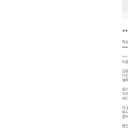
어제 오후, 고성 대진항 어구 창
홍천군 "철도 개통 이후를 그린
*
작성
***
이광
김
이
에
토이
이적
라디-
더 
루
존
변진