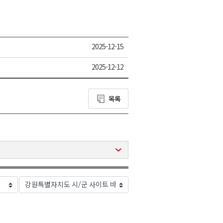
2025-12-15
2025-12-12
목록