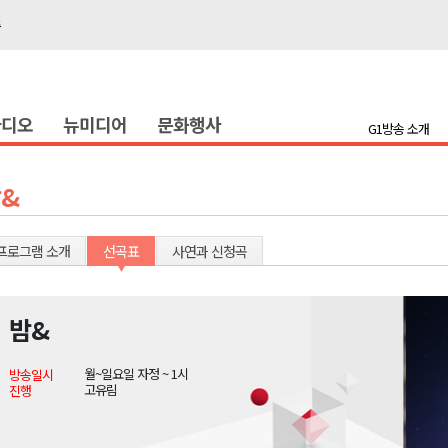
증
충병 방제 진행
훈련 돌입
라디오
뉴미디어
문화행사
론 라이트쇼'
G1방송 소개
고 불..인명피해 없어
다"
&
’..무더위 지속
다"
프로그램 소개
선곡표
사연과 신청곡
호 공급
제효과 212억 원
밤&
증
월~일요일 자정 ~ 1시
방송일시
충병 방제 진행
고유림
진행
훈련 돌입
론 라이트쇼'