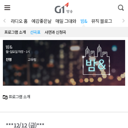
전
제
통
체
보
합
메
검
뉴
색
라디오 홈
예감좋은날
매일 그대와
밤&
뮤직 블로그
열
기
프로그램 소개
선곡표
사연과 신청곡
밤&
월~일요일 자정 ~ 1시
진행
고유림
프로그램 소개
***12/12 (금)***