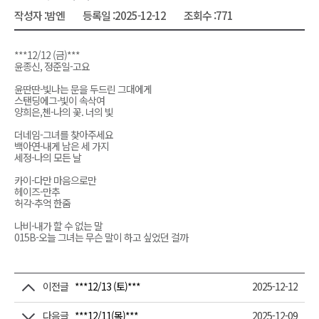
작성자 :
밤엔
등록일 :
2025-12-12
조회수 :
771
***12/12 (금)***
윤종신, 정준일-고요
윤딴딴-빛나는 문을 두드린 그대에게
스탠딩에그-빛이 속삭여
양희은,첸-나의 꽃. 너의 빛
더네임-그녀를 찾아주세요
백아연-내게 남은 세 가지
세정-나의 모든 날
카이-다만 마음으로만
헤이즈-만추
허각-추억 한줌
나비-내가 할 수 없는 말
015B-오늘 그녀는 무슨 말이 하고 싶었던 걸까
이전글
***12/13 (토)***
2025-12-12
다음글
***12/11(목)***
2025-12-09