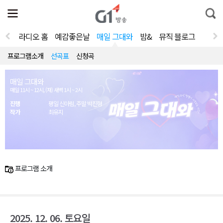
전
제
통
체
보
합
메
검
뉴
색
라디오 홈
예감좋은날
매일 그대와
밤&
뮤직 블로그
열
기
프로그램소개
선곡표
신청곡
매일 그대와
매일 11시 ~ 12시, (재) 새벽 1시 ~ 2시
진행
평일 신아림, 주말 박진형
작가
최유지
프로그램 소개
2025. 12. 06. 토요일