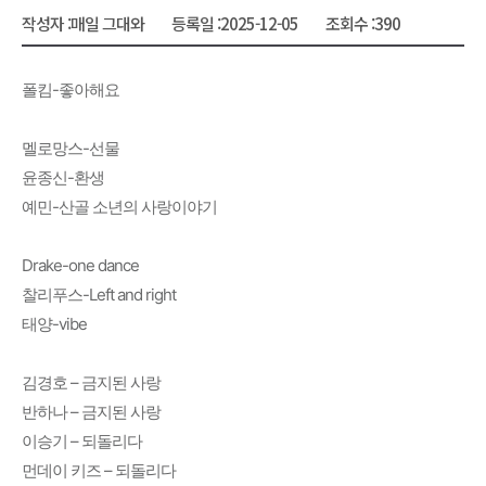
작성자 :
매일 그대와
등록일 :
2025-12-05
조회수 :
390
폴킴-좋아해요
멜로망스-선물
윤종신-환생
예민-산골 소년의 사랑이야기
Drake-one dance
찰리푸스-Left and right
태양-vibe
김경호 – 금지된 사랑
반하나 – 금지된 사랑
이승기 – 되돌리다
먼데이 키즈 – 되돌리다