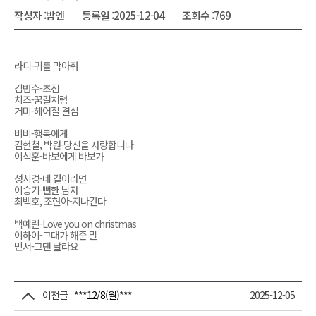
작성자 :
밤엔
등록일 :
2025-12-04
조회수 :
769
라디-귀를 막아줘
김범수-초점
치즈-꿈결처럼
거미-헤어질 결심
비비-행복에게
김현철, 박원-당신을 사랑합니다
이석훈-바보에게 바보가
성시경-네 곁이라면
이승기-뻔한 남자
최백호, 조현아-지나간다
백예린-Love you on christmas
이하이-그대가 해준 말
민서-그댄 달라요
이전글
***12/8(월)***
2025-12-05