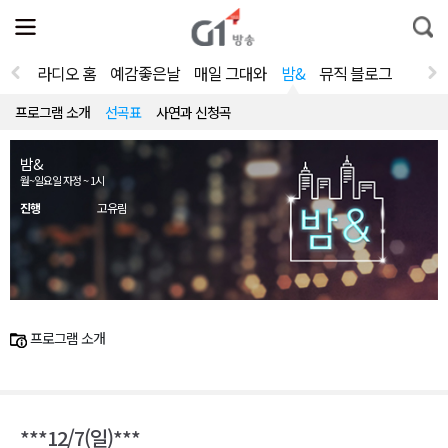
전
제
통
체
보
합
메
검
뉴
색
라디오 홈
예감좋은날
매일 그대와
밤&
뮤직 블로그
열
기
프로그램 소개
선곡표
사연과 신청곡
밤&
월~일요일 자정 ~ 1시
진행
고유림
프로그램 소개
***12/7(일)***