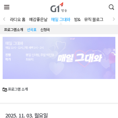
전
제
통
체
보
합
메
검
뉴
색
라디오 홈
예감좋은날
매일 그대와
밤&
뮤직 블로그
열
기
프로그램소개
선곡표
신청곡
매일 그대와
매일 11시 ~ 12시, (재) 새벽 1시 ~ 2시
진행
평일 신아림, 주말 박진형
작가
최유지
프로그램 소개
2025. 11. 03. 월요일