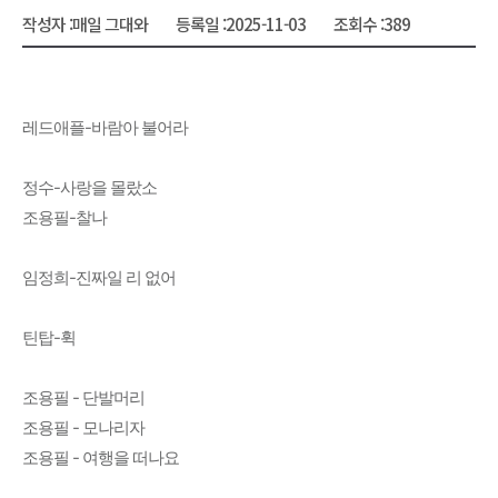
작성자 :
매일 그대와
등록일 :
2025-11-03
조회수 :
389
레드애플-바람아 불어라
정수-사랑을 몰랐소
조용필-찰나
임정희-진짜일 리 없어
틴탑-휙
조용필 - 단발머리
조용필 - 모나리자
조용필 - 여행을 떠나요