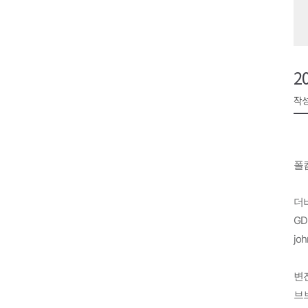
영월군, 14~15일 서부시장 야
양양군, 21일까지 '초등학생 틈
강원개발공사, 공기업 평가 2년 
2
도-시군 첫 간담회..우상호 "하
작성
이 대통령, 사북·납북귀환어부 
폴
더비
GD
joh
변
브