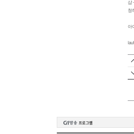
샵 
청하
아
lau