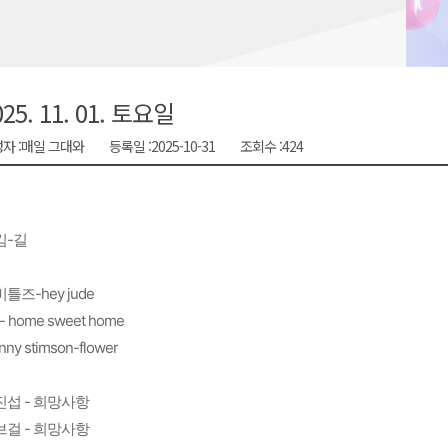
시장 운영
새 돌봄' 시행
연속 '다'등급
025. 11. 01. 토요일
나된 공동체"
자 :
매일 그대와
등록일 :
2025-10-31
조회수 :
424
국가폭력 사과
킴-길
틀즈-hey jude
- home sweet home
nny stimson-flower
진섭 - 희망사항
브걸 - 희망사항