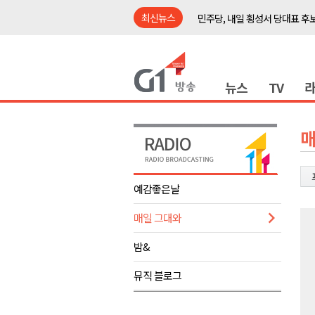
최신뉴스
민주당, 내일 횡성서 당대표 후
철원 백마고지역~월정리역 경원
어젯밤 원주 아파트 정전..천 
뉴스
TV
춘천시립 '장애아동전담어린이집
영월군, 14~15일 서부시장 야
양양군, 21일까지 '초등학생 틈
매
강원개발공사, 공기업 평가 2년 
도-시군 첫 간담회..우상호 "하
예감좋은날
이 대통령, 사북·납북귀환어부 
매일 그대와
동해안 폭우..도로 잠기고 고립
민주당, 내일 횡성서 당대표 후
밤&
철원 백마고지역~월정리역 경원
뮤직 블로그
어젯밤 원주 아파트 정전..천 
춘천시립 '장애아동전담어린이집