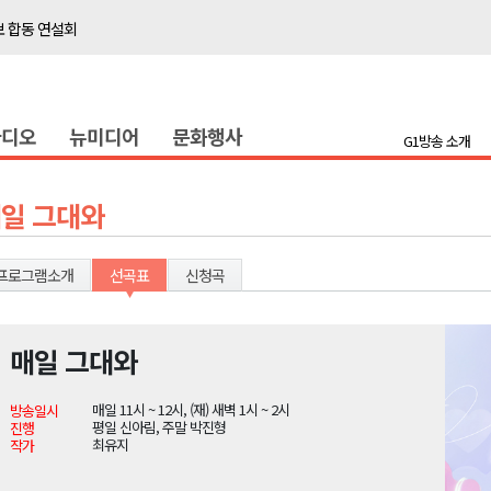
보 합동 연설회
선 복원 재개
백여세대 불편
라디오
뉴미디어
문화행사
' 개원
G1방송 소개
시장 운영
새 돌봄' 시행
일 그대와
연속 '다'등급
나된 공동체"
프로그램소개
선곡표
신청곡
국가폭력 사과
매일 그대와
보 합동 연설회
매일 11시 ~ 12시, (재) 새벽 1시 ~ 2시
방송일시
선 복원 재개
평일 신아림, 주말 박진형
진행
최유지
작가
백여세대 불편
' 개원