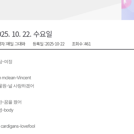
지정 준비 본격화
형 프로그램 신설
슬땀
025. 10. 22. 수요일
확대 운영
자 :
매일 그대와
등록일 :
2025-10-22
조회수 :
461
고 사업장 점검
담-여정
 mclean-Vincent
물원-널 사랑하겠어
란-꿈을 꿨어
-body
 cardigans-lovefool