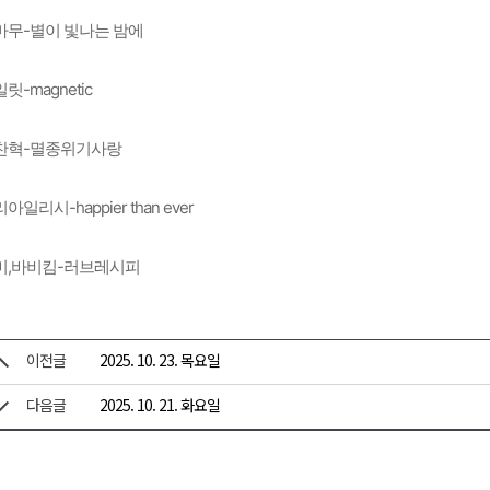
마무-별이 빛나는 밤에
릿-magnetic
찬혁-멸종위기사랑
아일리시-happier than ever
미,바비킴-러브레시피
이전글
2025. 10. 23. 목요일
다음글
2025. 10. 21. 화요일