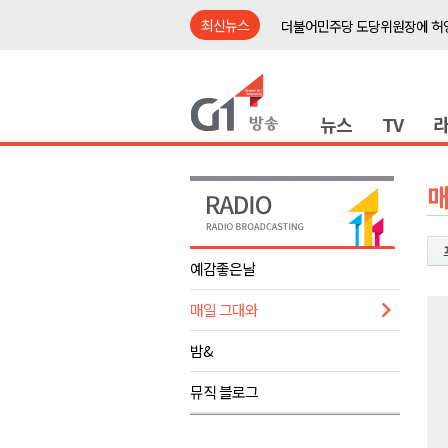
최신뉴스
더불어민주당 도당위원장에 허영
수족구병 원인 바이러스 급증..
춘천 돈사 화재..평창 교통사고 
뉴스
TV
동해안 이안류..지자체 대응 강
원주시, 지역첨단의료복합단지 
강원도 반려동물지원센터, 참여
매
평창 전지훈련 성지..선수들 구
동해시, 어르신병원동행서비스 
예감좋은날
원주환경청, 비산배출시설 미신
매일 그대와
민주당 순회경선 합동연설회..
더불어민주당 도당위원장에 허영
밤&
수족구병 원인 바이러스 급증..
뮤직 블로그
춘천 돈사 화재..평창 교통사고 
동해안 이안류..지자체 대응 강