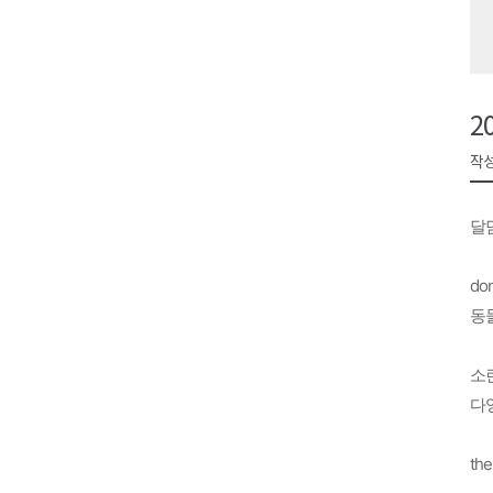
원주시, 지역첨단의료복합단지 
강원도 반려동물지원센터, 참여
평창 전지훈련 성지..선수들 구
2
동해시, 어르신병원동행서비스 
작성
원주환경청, 비산배출시설 미신
달
don
동
소
다영
the