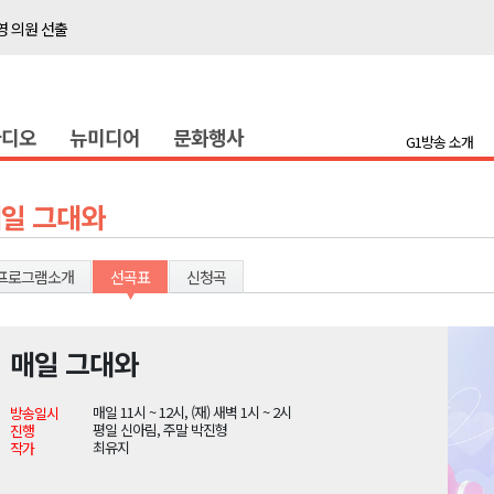
 의원 선출
위생 주의 당부
4명 경상
라디오
뉴미디어
문화행사
화
G1방송 소개
지정 준비 본격화
형 프로그램 신설
일 그대와
슬땀
확대 운영
프로그램소개
선곡표
신청곡
고 사업장 점검
강원 표심은
매일 그대와
 의원 선출
매일 11시 ~ 12시, (재) 새벽 1시 ~ 2시
방송일시
위생 주의 당부
평일 신아림, 주말 박진형
진행
최유지
작가
4명 경상
화