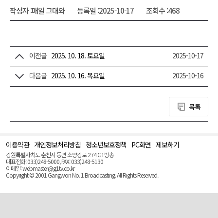
작성자 :
매일 그대와
등록일 :
2025-10-17
조회수 :
468
이전글
2025. 10. 18. 토요일
2025-10-17
다음글
2025. 10. 16. 목요일
2025-10-16
목록
이용약관
개인정보처리방침
청소년보호정책
PC화면
제보하기
맨
위
강원특별자치도 춘천시 동면 소양강로 274 G1방송
로
대표전화: 033)248-5000, FAX: 033)248-5130
(Top)
이메일: webmaster@g1tv.co.kr
Copyright © 2001 Gangwon No. 1 Broadcasting. All Rights Reserved.