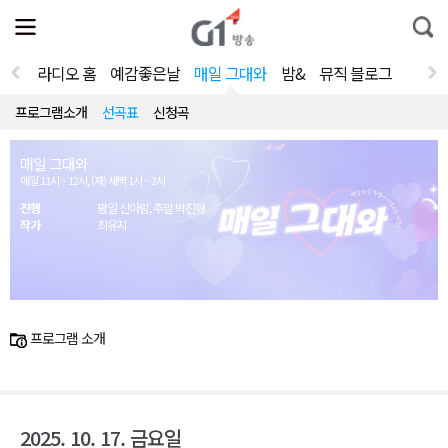
전
제
통
체
보
합
메
검
뉴
색
라디오 홈
예감좋은날
매일 그대와
밤&
뮤직 블로그
열
기
프로그램소개
선곡표
신청곡
매일 그대와
매일 11시 ~ 12시, (재) 새벽 1시 ~ 2시
진행
평일 신아림, 주말 박진형
작가
최유지
프로그램 소개
2025. 10. 17. 금요일