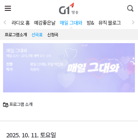
전
제
통
체
보
합
메
검
뉴
색
라디오 홈
예감좋은날
매일 그대와
밤&
뮤직 블로그
열
기
프로그램소개
선곡표
신청곡
매일 그대와
매일 11시 ~ 12시, (재) 새벽 1시 ~ 2시
진행
평일 신아림, 주말 박진형
작가
최유지
프로그램 소개
2025. 10. 11. 토요일