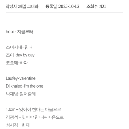
작성자 :
매일 그대와
등록일 :
2025-10-13
조회수 :
421
hebi - 지금부터
소녀시대=힘내
조이-day by day
코요태-바다
Laufey-valentine
Dj khaled-I'm the one
박재범-믿어줄래
10cm – 잊어야 한다는 마음으로
김광석 – 잊어야 한다는 마음으로
성시경 – 희재