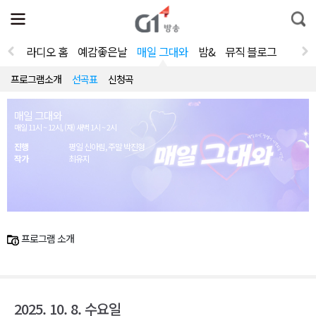
전
제
통
체
보
합
메
검
뉴
색
라디오 홈
예감좋은날
매일 그대와
밤&
뮤직 블로그
열
기
프로그램소개
선곡표
신청곡
매일 그대와
매일 11시 ~ 12시, (재) 새벽 1시 ~ 2시
진행
평일 신아림, 주말 박진형
작가
최유지
프로그램 소개
2025. 10. 8. 수요일