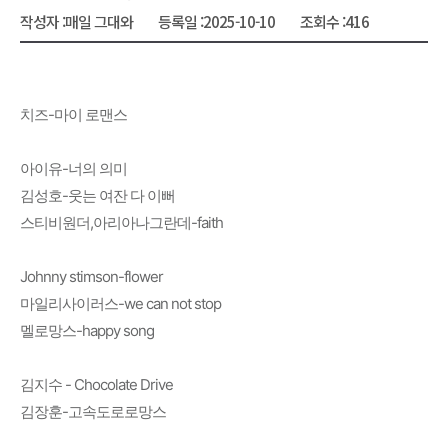
작성자 :
매일 그대와
등록일 :
2025-10-10
조회수 :
416
치즈-마이 로맨스
아이유-너의 의미
김성호-웃는 여잔 다 이뻐
스티비원더,아리아나그란데-faith
Johnny stimson-flower
마일리사이러스-we can not stop
멜로망스-happy song
김지수 - Chocolate Drive
김장훈-고속도로로망스