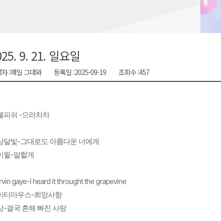
천 유치 건의
최
025. 9. 21. 일요일
자 :
매일 그대와
등록일 :
2025-09-19
조회수 :
457
87명 인사
블피쉬 -으라차차
상달빛-그대로도 아름다운 너에게
이윌-말할게
vin gaye-I heard it throught the grapevine
이티마우스-희망사항
상-결국 흔해 빠진 사랑