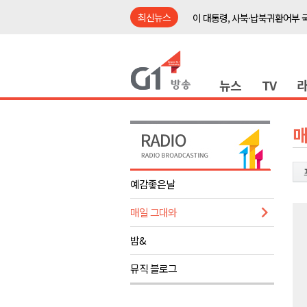
최신뉴스
이 대통령, 사북·납북귀환어부 
여름축제 더위와 전쟁..물놀이 
강원도, 최휘영 문체부장관과 
뉴스
TV
이광재 국회 예결위원장, 강릉시
검찰청 폐지..해결 과제 산적
육동한 시장, 국제스케이트장 춘
매
영월군, 국·도비 확보 보고회 개
삼척 공공산후조리원 이전 시급
예감좋은날
강원자치도교육청 교감급 이상 3
매일 그대와
도-시군 첫 간담회..우상호 "하
이 대통령, 사북·납북귀환어부 
밤&
여름축제 더위와 전쟁..물놀이 
뮤직 블로그
강원도, 최휘영 문체부장관과 
이광재 국회 예결위원장, 강릉시