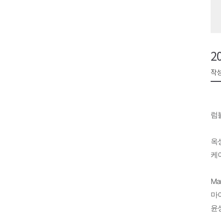
검찰청 폐지..해결 과제 산적
육동한 시장, 국제스케이트장 춘
영월군, 국·도비 확보 보고회 개
2
삼척 공공산후조리원 이전 시급
작성
강원자치도교육청 교감급 이상 3
럼
옥
케
Mar
마
윤