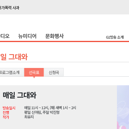
국가폭력 사과
접목
정책간담회
라디오
뉴미디어
문화행사
 초청 특별 강연
G1방송 소개
천 유치 건의
일 그대와
최
프로그램소개
선곡표
신청곡
87명 인사
나된 공동체"
매일 그대와
국가폭력 사과
매일 11시 ~ 12시, (재) 새벽 1시 ~ 2시
방송일시
접목
평일 신아림, 주말 박진형
진행
최유지
작가
정책간담회
 초청 특별 강연