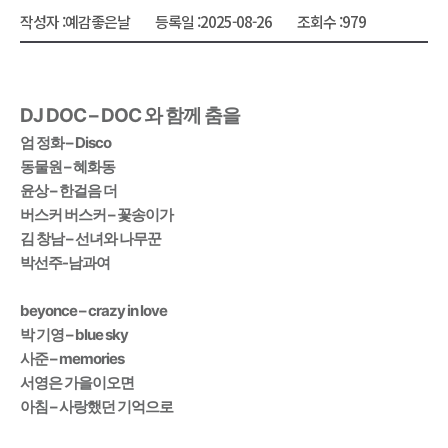
작성자 :
예감좋은날
등록일 :
2025-08-26
조회수 :
979
DJ DOC – DOC 와 함께 춤을
엄 정화 – Disco
동물원 – 혜화동
윤상 – 한걸음 더
버스커 버스커 – 꽃송이가
김 창남 – 선녀와 나무꾼
박선주-남과여
beyonce – crazy in love
박 기영 – blue sky
사준 – memories
서영은 가을이오면
아침 – 사랑했던 기억으로