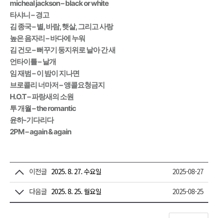
micheal jackson – black or white
타샤니 – 경고
김 종국 – 별, 바람, 햇살, 그리고 사랑
높은 음자리 – 바다에 누워
김 건모 – 뻐꾸기 둥지위로 날아 간 새
언타이틀 – 날개
임 재범 – 이 밤이 지나면
브로콜리 너마저 – 앵콜요청금지
H.O.T – 파랑새의 소원
투 개월 – the romantic
윤하-기다리다
2PM – again & again
이전글
2025. 8. 27. 수요일
2025-08-27
다음글
2025. 8. 25. 월요일
2025-08-25