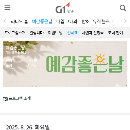
전
제
통
체
보
합
메
검
뉴
색
라디오 홈
예감좋은날
매일 그대와
밤&
뮤직 블로그
열
기
프로그램소개
알립니다
이벤트 방
선곡표
사연과 신청곡
코너 참여
예감좋은날
매일 오전 9시~11시
진행
서수민
구성
서수민
프로그램 소개
2025. 8. 26. 화요일