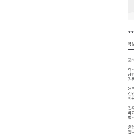
원주시, 하반기 중소기업육성자
강원도립대학교, 하반기 평생교
태백시, 28~29일 제5회 황부자
*
오늘 극한폭염 계속..낮 최고 ‘영
작성
썩고, 무르고..농산물 피해 속출
포터
츄 
장범
김동
애즈
김민
이은
진주
박효
별 
윤현
잔나