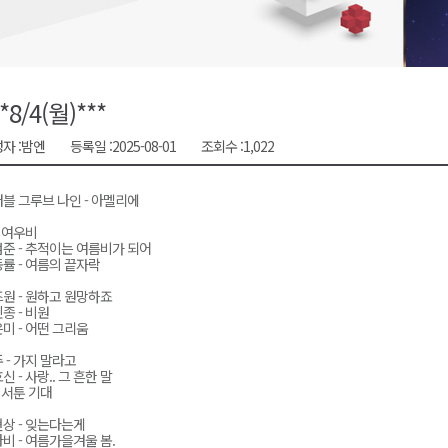
금 지원 접수
육원 수강생 모집
 며느리 축제
**8/4(월)***
상 38도’
자 :
밤엔
등록일 :
2025-08-01
조회수 :
1,022
블 그루브 나인 - 아멜리에
- 여우비
준 - 추적이는 여름비가 되어
률 - 여름의 끝자락
원 - 원하고 원망하죠
종 - 비원
미 - 어떤 그리움
 - 가지 말라고
신 - 사랑.. 그 흔한 말
- 서툰 기대
상 - 잊는다는게
비 - 여름가을겨울 봄.