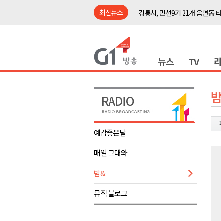
최신뉴스
강릉시, 민선9기 21개 읍면동 
양구군, 원주환경청에 비점오염
<강원랜드> 관광객이 인구 3배
뉴스
TV
<강원랜드> 마카오 카지노 "복
원주시, 하반기 중소기업육성자
강원도립대학교, 하반기 평생교
밤
태백시, 28~29일 제5회 황부자
오늘 극한폭염 계속..낮 최고 ‘영
예감좋은날
썩고, 무르고..농산물 피해 속출
매일 그대와
썩고, 무르고..농산물 피해 속출
강릉시, 민선9기 21개 읍면동 
밤&
양구군, 원주환경청에 비점오염
뮤직 블로그
<강원랜드> 관광객이 인구 3배
<강원랜드> 마카오 카지노 "복