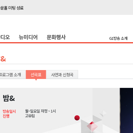
타운홀 미팅 성료
저감 사업 등 건의
..싱가포르 복합리조트
라디오
뉴미디어
문화행사
합리조트로 진화 중"
G1방송 소개
금 지원 접수
육원 수강생 모집
&
 며느리 축제
상 38도’
프로그램 소개
선곡표
사연과 신청곡
밤&
타운홀 미팅 성료
월~일요일 자정 ~ 1시
방송일시
저감 사업 등 건의
고유림
진행
..싱가포르 복합리조트
합리조트로 진화 중"