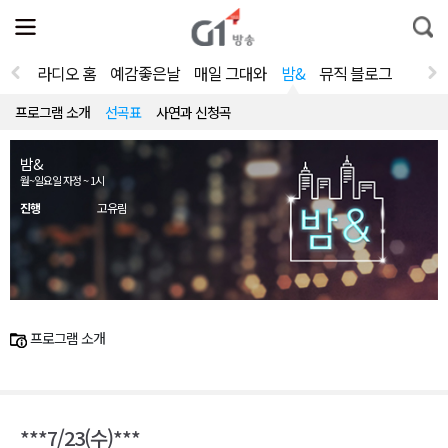
전
제
통
체
보
합
메
검
뉴
색
라디오 홈
예감좋은날
매일 그대와
밤&
뮤직 블로그
열
기
프로그램 소개
선곡표
사연과 신청곡
밤&
월~일요일 자정 ~ 1시
진행
고유림
프로그램 소개
***7/23(수)***