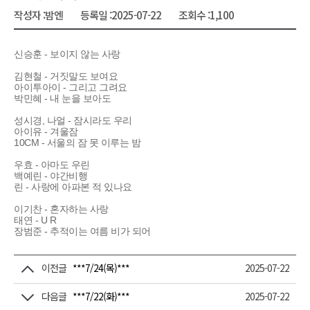
작성자 :
밤엔
등록일 :
2025-07-22
조회수 :
1,100
신승훈 - 보이지 않는 사랑
김현철 - 거짓말도 보여요
아이투아이 - 그리고 그려요
박민혜 - 내 눈을 보아도
성시경, 나얼 - 잠시라도 우리
아이유 - 겨울잠
10CM - 서울의 잠 못 이루는 밤
우효 - 아마도 우린
백예린 - 야간비행
린 - 사랑에 아파본 적 있나요
이기찬 - 혼자하는 사랑
태연 - U R
장범준 - 추적이는 여름 비가 되어
이전글
***7/24(목)***
2025-07-22
다음글
***7/22(화)***
2025-07-22