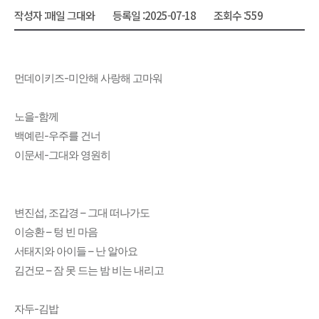
작성자 :
매일 그대와
등록일 :
2025-07-18
조회수 :
559
먼데이키즈-미안해 사랑해 고마워
노을-함께
백예린-우주를 건너
이문세-그대와 영원히
변진섭, 조갑경 – 그대 떠나가도
이승환 – 텅 빈 마음
서태지와 아이들 – 난 알아요
김건모 – 잠 못 드는 밤 비는 내리고
자두-김밥