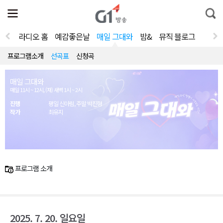
전
제
통
체
보
합
메
검
뉴
색
라디오 홈
예감좋은날
매일 그대와
밤&
뮤직 블로그
열
기
프로그램소개
선곡표
신청곡
매일 그대와
매일 11시 ~ 12시, (재) 새벽 1시 ~ 2시
진행
평일 신아림, 주말 박진형
작가
최유지
프로그램 소개
2025. 7. 20. 일요일