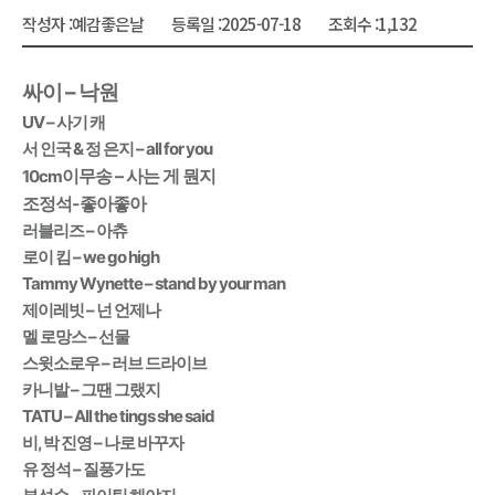
작성자 :
예감좋은날
등록일 :
2025-07-18
조회수 :
1,132
싸이 – 낙원
UV – 사기 캐
서 인국 & 정 은지 – all for you
이무송 – 사는 게 뭔지
10cm
조정석-좋아좋아
러블리즈 – 아츄
로이 킴 – we go high
Tammy Wynette – stand by your man
제이레빗 – 넌 언제나
멜 로망스 – 선물
스윗소로우 – 러브 드라이브
카니발 – 그땐 그랬지
TATU – All the tings she said
비, 박 진영 – 나로 바꾸자
유 정석 – 질풍가도