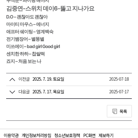
부석순 – 파이팅 해야지
김중연-스위치 데이6-뚫고 지나가요
D.O – 괜찮아도 괜찮아
마이티 마우스 – 에너지
애프터 쉐이팅 – 영계백숙
전기뱀장어 – 별똥별
미쓰에이 – bad girl Good girl
센치한 하하 – 찹쌀떡
죠지 – 처음 보는 나
이전글
2025. 7. 19. 토요일
2025-07-18
다음글
2025. 7. 17. 목요일
2025-07-17
목록
이용약관
개인정보처리방침
청소년보호정책
PC화면
제보하기
맨