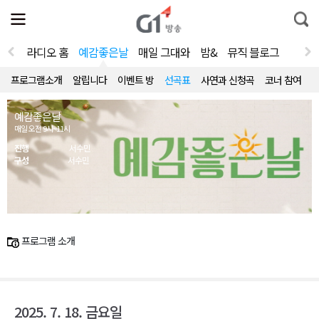
전
제
통
체
보
합
메
검
뉴
색
라디오 홈
예감좋은날
매일 그대와
밤&
뮤직 블로그
열
기
프로그램소개
알립니다
이벤트 방
선곡표
사연과 신청곡
코너 참여
예감좋은날
매일 오전 9시~11시
진행
서수민
구성
서수민
프로그램 소개
2025. 7. 18. 금요일