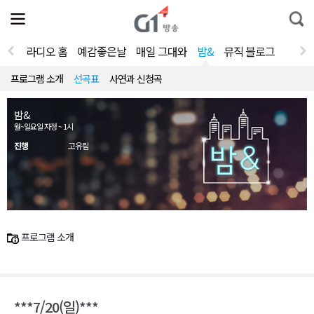
전
제
통
체
보
합
메
검
뉴
색
라디오 홈
예감좋은날
매일 그대와
밤&
뮤직 블로그
열
기
프로그램 소개
선곡표
사연과 신청곡
밤&
월~일요일 자정 ~ 1시
진행
고유림
프로그램 소개
***7/20(일)***