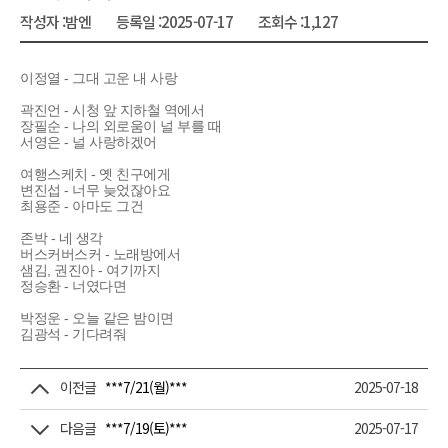
작성자 :
밤엔
등록일 :
2025-07-17
조회수 :
1,127
이정열 - 그대 고운 내 사랑
곽진언 - 시청 앞 지하철 역에서
장필순 - 나의 외로움이 널 부를 때
서영은 - 널 사랑하겠어
여행스케치 - 옛 친구에게
변진섭 - 너무 늦었잖아요
최용준 - 아마도 그건
존박 - 네 생각
버스커버스커 - 노래방에서
샘김, 권진아 - 여기까지
정승환 - 너였다면
박정운 - 오늘 같은 밤이면
김광석 - 기다려줘
이전글
***7/21(월)***
2025-07-18
다음글
***7/19(토)***
2025-07-17