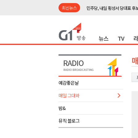
최신뉴스
민주당, 내일 횡성서 당대표 후
철원 백마고지역~월정리역 경원
어젯밤 원주 아파트 정전..천 
뉴스
TV
춘천시립 '장애아동전담어린이집
영월군, 14~15일 서부시장 야
양양군, 21일까지 '초등학생 틈
매
강원개발공사, 공기업 평가 2년 
도-시군 첫 간담회..우상호 "하
예감좋은날
이 대통령, 사북·납북귀환어부 
매일 그대와
동해안 폭우..도로 잠기고 고립
민주당, 내일 횡성서 당대표 후
밤&
철원 백마고지역~월정리역 경원
뮤직 블로그
어젯밤 원주 아파트 정전..천 
춘천시립 '장애아동전담어린이집