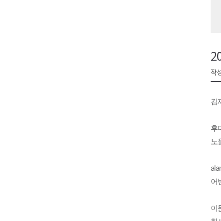
영월군, 14~15일 서부시장 야
양양군, 21일까지 '초등학생 틈
강원개발공사, 공기업 평가 2년 
2
도-시군 첫 간담회..우상호 "하
작성
이 대통령, 사북·납북귀환어부 
김
후
노
ala
어반
이