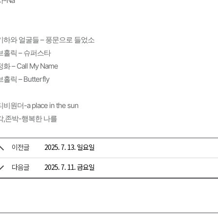
-Na
기하와 얼굴들 – 풍문으로 들었소
브홀릭 – 슈퍼스타
화 – Call My Name
홀릭 – Butterfly
비원더-a place in the sun
각,존박-행복한 나를
이전글
2025. 7. 13. 일요일
다음글
2025. 7. 11. 금요일