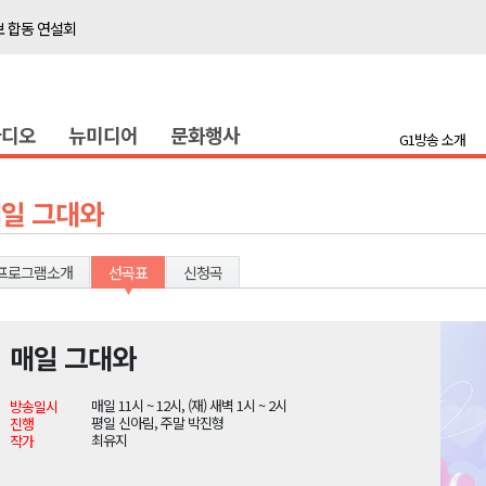
보 합동 연설회
선 복원 재개
백여세대 불편
라디오
뉴미디어
문화행사
' 개원
G1방송 소개
시장 운영
새 돌봄' 시행
일 그대와
연속 '다'등급
나된 공동체"
프로그램소개
선곡표
신청곡
국가폭력 사과
매일 그대와
보 합동 연설회
매일 11시 ~ 12시, (재) 새벽 1시 ~ 2시
방송일시
선 복원 재개
평일 신아림, 주말 박진형
진행
최유지
작가
백여세대 불편
' 개원