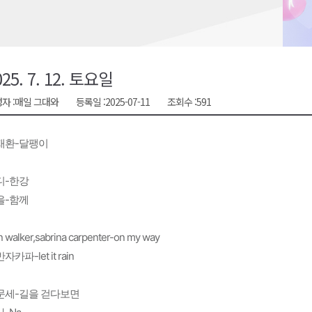
시장 운영
새 돌봄' 시행
연속 '다'등급
025. 7. 12. 토요일
나된 공동체"
자 :
매일 그대와
등록일 :
2025-07-11
조회수 :
591
국가폭력 사과
재환-달팽이
디-한강
을-함께
n walker,sabrina carpenter-on my way
자카파-let it rain
문세-길을 걷다보면