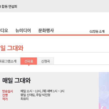
보 합동 연설회
선 복원 재개
백여세대 불편
라디오
뉴미디어
문화행사
' 개원
G1방송 소개
시장 운영
새 돌봄' 시행
일 그대와
연속 '다'등급
나된 공동체"
프로그램소개
선곡표
신청곡
국가폭력 사과
매일 그대와
보 합동 연설회
매일 11시 ~ 12시, (재) 새벽 1시 ~ 2시
방송일시
선 복원 재개
평일 신아림, 주말 박진형
진행
최유지
작가
백여세대 불편
' 개원