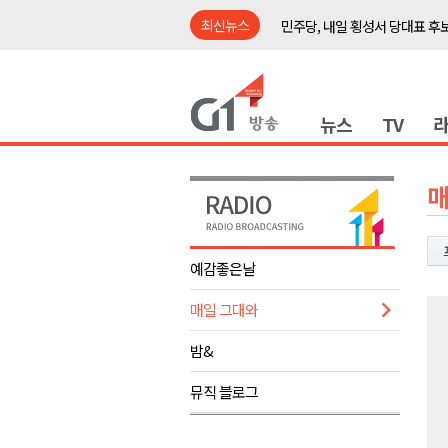
최신뉴스
민주당, 내일 횡성서 당대표 후
철원 백마고지역~월정리역 경원
어젯밤 원주 아파트 정전..천 
뉴스
TV
춘천시립 '장애아동전담어린이집
영월군, 14~15일 서부시장 야
양양군, 21일까지 '초등학생 틈
매
강원개발공사, 공기업 평가 2년 
도-시군 첫 간담회..우상호 "하
예감좋은날
이 대통령, 사북·납북귀환어부 
매일 그대와
동해안 폭우..도로 잠기고 고립
민주당, 내일 횡성서 당대표 후
밤&
철원 백마고지역~월정리역 경원
뮤직 블로그
어젯밤 원주 아파트 정전..천 
춘천시립 '장애아동전담어린이집