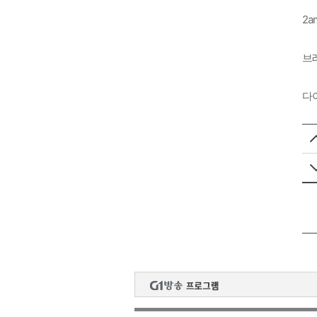
2a
브
다