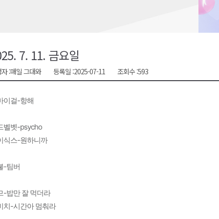
시장 운영
새 돌봄' 시행
연속 '다'등급
025. 7. 11. 금요일
나된 공동체"
자 :
매일 그대와
등록일 :
2025-07-11
조회수 :
593
국가폭력 사과
마이걸-항해
벨벳-psycho
이식스-원하니까
불-팀버
므-밥만 잘 먹더라
비치-시간아 멈춰라