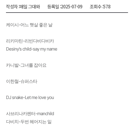
작성자 :
매일 그대와
등록일 :
2025-07-09
조회수 :
578
케이시-어느 햇살 좋은 날
리키마틴-리빈다비다비카
Desiny's child-say my name
카니발-그녀를 잡아요
이한철-슈퍼스타
DJ snake-Let me love you
사브리나카펜터-manchild
다비치-두번 헤어지는 일