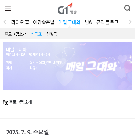
전
제
통
체
보
합
메
검
뉴
색
라디오 홈
예감좋은날
매일 그대와
밤&
뮤직 블로그
열
기
프로그램소개
선곡표
신청곡
매일 그대와
매일 11시 ~ 12시, (재) 새벽 1시 ~ 2시
진행
평일 신아림, 주말 박진형
작가
최유지
프로그램 소개
2025. 7. 9. 수요일