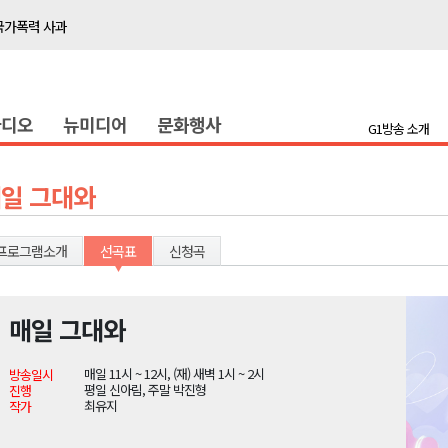
국가폭력 사과
접목
정책간담회
라디오
뉴미디어
문화행사
 초청 특별 강연
G1방송 소개
천 유치 건의
일 그대와
최
프로그램소개
선곡표
신청곡
87명 인사
나된 공동체"
매일 그대와
국가폭력 사과
매일 11시 ~ 12시, (재) 새벽 1시 ~ 2시
방송일시
접목
평일 신아림, 주말 박진형
진행
최유지
작가
정책간담회
 초청 특별 강연