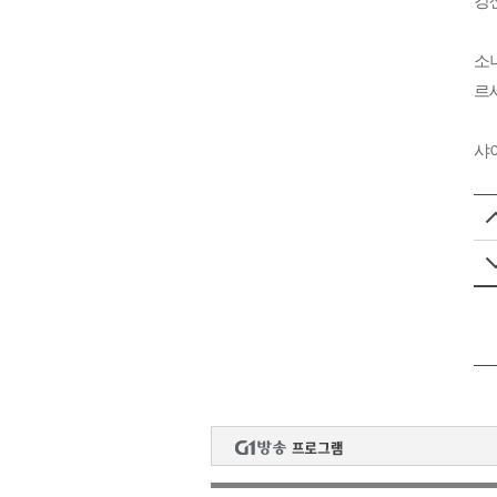
강
소
르세
샤