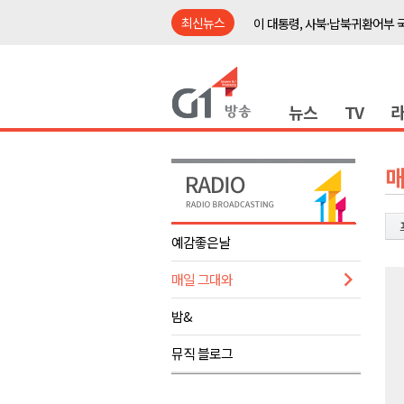
최신뉴스
이 대통령, 사북·납북귀환어부 
여름축제 더위와 전쟁..물놀이 
강원도, 최휘영 문체부장관과 
뉴스
TV
이광재 국회 예결위원장, 강릉시
검찰청 폐지..해결 과제 산적
육동한 시장, 국제스케이트장 춘
매
영월군, 국·도비 확보 보고회 개
삼척 공공산후조리원 이전 시급
예감좋은날
강원자치도교육청 교감급 이상 3
매일 그대와
도-시군 첫 간담회..우상호 "하
이 대통령, 사북·납북귀환어부 
밤&
여름축제 더위와 전쟁..물놀이 
뮤직 블로그
강원도, 최휘영 문체부장관과 
이광재 국회 예결위원장, 강릉시