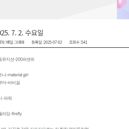
천 유치 건의
최
025. 7. 2. 수요일
자 :
매일 그대와
등록일 :
2025-07-02
조회수 :
541
87명 인사
동뮤지션-200퍼센트
-material girl
쿠아-바비걸
디-파워
라잉-firefly