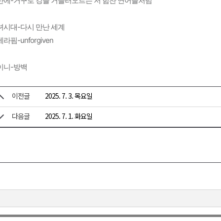
산에-거꾸로 강을 거슬러오르는 저 힘찬 연어들처럼
녀시대-다시 만난 세계
라핌-unforgiven
이니-방백
이전글
2025. 7. 3. 목요일
다음글
2025. 7. 1. 화요일