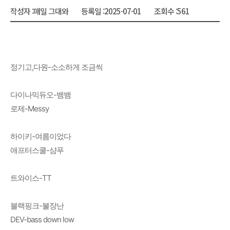
작성자 :
매일 그대와
등록일 :
2025-07-01
조회수 :
561
정기고,다원-소소하게 조금씩
다이나믹듀오-뱀뱀
로제-Messy
하이키-여름이었다
애프터스쿨-샴푸
트와이스-TT
블랙핑크-불장난
DEV-bass down low