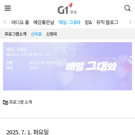
전
제
통
체
보
합
메
검
뉴
색
라디오 홈
예감좋은날
매일 그대와
밤&
뮤직 블로그
열
기
프로그램소개
선곡표
신청곡
매일 그대와
매일 11시 ~ 12시, (재) 새벽 1시 ~ 2시
진행
평일 신아림, 주말 박진형
작가
최유지
프로그램 소개
2025. 7. 1. 화요일