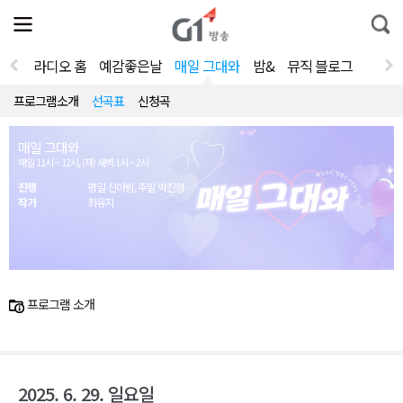
전
제
통
체
보
합
메
검
뉴
색
라디오 홈
예감좋은날
매일 그대와
밤&
뮤직 블로그
열
기
프로그램소개
선곡표
신청곡
매일 그대와
매일 11시 ~ 12시, (재) 새벽 1시 ~ 2시
진행
평일 신아림, 주말 박진형
작가
최유지
프로그램 소개
2025. 6. 29. 일요일