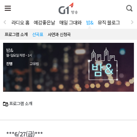
전
제
통
체
보
합
메
검
뉴
색
라디오 홈
예감좋은날
매일 그대와
밤&
뮤직 블로그
열
기
프로그램 소개
선곡표
사연과 신청곡
밤&
월~일요일 자정 ~ 1시
진행
고유림
프로그램 소개
***6/27(금)***