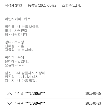
작성자 :
밤엔
등록일 :
2025-06-23
조회수 :
1,145
어반자카파 - 위로
박민혜 - 내 눈을 보아도
모세 - 사랑인걸
팀 - 사랑합니다
강타 - 북극성
신혜성 - 거울
강균성 - 널 볼때마다
박정현 - 꿈에
윤미래 - 잊었니..
오윤혜 - I wish
심신 - 그대 슬픔까지 사랑해
변진섭 - 그대 내게 다시
강수지 - 내 마음 알겠니
이전글
***6/28(토)***
2025-06-25
다음글
***6/26(목)***
2025-06-23