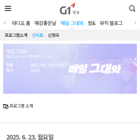
전
제
통
체
보
합
메
검
뉴
색
라디오 홈
예감좋은날
매일 그대와
밤&
뮤직 블로그
열
기
프로그램소개
선곡표
신청곡
매일 그대와
매일 11시 ~ 12시, (재) 새벽 1시 ~ 2시
진행
평일 신아림, 주말 박진형
작가
최유지
프로그램 소개
2025. 6. 23. 월요일