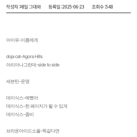
작성자 :
매일 그대와
등록일 :
2025-06-23
조회수 :
548
아이유-이름에게
doja cat-Agora Hills
아리아나그란데-side to side
세븐틴-운명
데이식스-예뻤어
데이식스-한 페이지가 될 수 있게
데이식스-좀비
브라운아이드소울-똑같다면