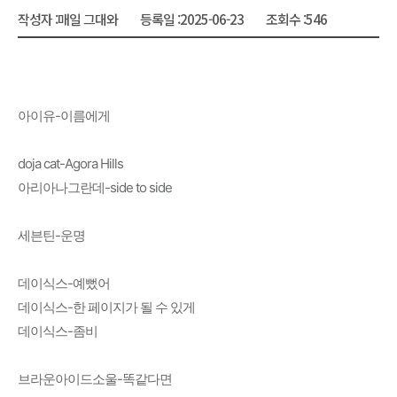
작성자 :
매일 그대와
등록일 :
2025-06-23
조회수 :
546
아이유-이름에게
doja cat-Agora Hills
아리아나그란데-side to side
세븐틴-운명
데이식스-예뻤어
데이식스-한 페이지가 될 수 있게
데이식스-좀비
브라운아이드소울-똑같다면