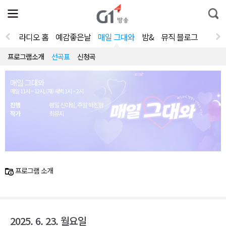
전
제
통
체
보
합
메
검
뉴
색
라디오 홈
예감좋은날
매일 그대와
밤&
뮤직 블로그
열
기
프로그램소개
선곡표
신청곡
매일 그대와
매일 11시 ~ 12시, (재) 새벽 1시 ~ 2시
진행
평일 신아림, 주말 박진형
작가
최유지
프로그램 소개
2025. 6. 23. 월요일