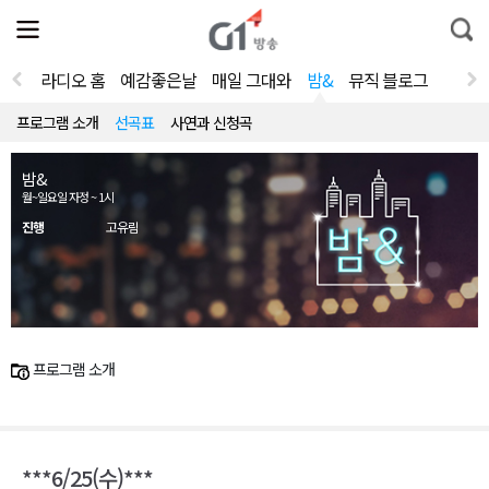
전
제
통
체
보
합
메
검
뉴
색
라디오 홈
예감좋은날
매일 그대와
밤&
뮤직 블로그
열
기
프로그램 소개
선곡표
사연과 신청곡
밤&
월~일요일 자정 ~ 1시
진행
고유림
프로그램 소개
***6/25(수)***