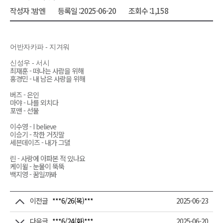
작성자 :
밤엔
등록일 :
2025-06-20
조회수 :
1,158
어반자카파 - 지겨워
신성우 - 서시
최재훈 - 떠나는 사람을 위해
홍경민 - 내 남은 사랑을 위해
버즈 - 은인
마야 - 나를 외치다
포맨 - 선물
이수영 - I believe
이승기 - 착한 거짓말
세븐데이즈 - 내가 그댈
린 - 사랑에 아파본 적 있나요
케이윌 - 눈물이 뚝뚝
백지영 - 꿈일까봐
이전글
***6/26(목)***
2025-06-23
다음글
***6/24(화)***
2025-06-20