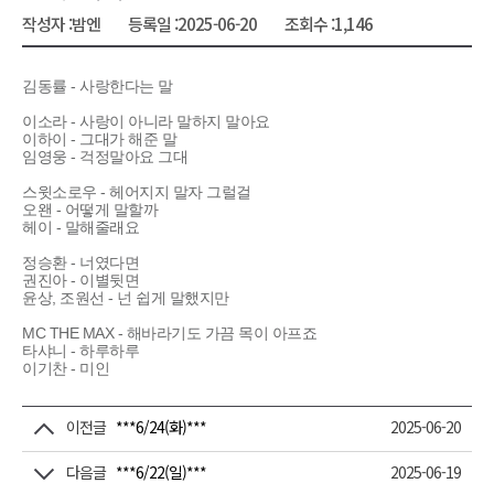
작성자 :
밤엔
등록일 :
2025-06-20
조회수 :
1,146
김동률 - 사랑한다는 말
이소라 - 사랑이 아니라 말하지 말아요
이하이 - 그대가 해준 말
임영웅 - 걱정말아요 그대
스윗소로우 - 헤어지지 말자 그럴걸
오왠 - 어떻게 말할까
헤이 - 말해줄래요
정승환 - 너였다면
권진아 - 이별뒷면
윤상, 조원선 - 넌 쉽게 말했지만
MC THE MAX - 해바라기도 가끔 목이 아프죠
타샤니 - 하루하루
이기찬 - 미인
이전글
***6/24(화)***
2025-06-20
다음글
***6/22(일)***
2025-06-19