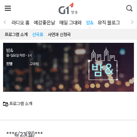
전
제
통
체
보
합
메
검
뉴
색
라디오 홈
예감좋은날
매일 그대와
밤&
뮤직 블로그
열
기
프로그램 소개
선곡표
사연과 신청곡
밤&
월~일요일 자정 ~ 1시
진행
고유림
프로그램 소개
***6/23(월)***