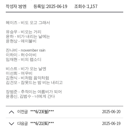
작성자 :
밤엔
등록일 :
2025-06-19
조회수 :
1,157
헤이즈 - 비도 오고 그래서
유승우 - 비오는 거리
윤하 - 비가 내리는 날에는
윤현상 - 애이불비
잔나비 - november rain
이하이 - 허수아비
임재현 - 비의 랩소디
비스트 - 비가 오는 날엔
이선희 - 여우비
김현식 - 비처럼 음악처럼
김건모 - 잠못드는 밤 비는 내리고
장범준 - 추적이는 여름비가 되어
윤종신, 김범수 - 너에게 간다
이전글
***6/23(월)***
2025-06-20
다음글
***6/21(토)***
2025-06-19