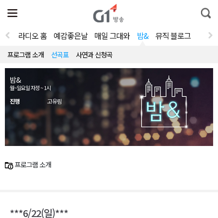
전
제
통
체
보
합
메
검
뉴
색
라디오 홈
예감좋은날
매일 그대와
밤&
뮤직 블로그
열
기
프로그램 소개
선곡표
사연과 신청곡
밤&
월~일요일 자정 ~ 1시
진행
고유림
프로그램 소개
***6/22(일)***