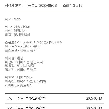
작성자 :
밤엔
등록일 :
2025-06-13
조회수 :
1,216
디오 - Mars
린 - 시간을 거슬러
선예 - 일월지가
허각 - 향기만 남아
소울크라이 - 사랑의 시작은 고백에서부터
Mc the Max - 그대가 분다
포스트맨 - 신촌을 못가
박지윤 - 환상
이은미 - 헤어지는 중입니다
임창정 - 또 다시 사랑
장혜진 - 아름다운 날들
박진영 - 너의 뒤에서
이승철 - 안녕이라고 말하지마
제이에스 - 종로에서
이전글
***6/17(화)***
2025-06-13
다음글
***6/15(일)***
2025-06-13