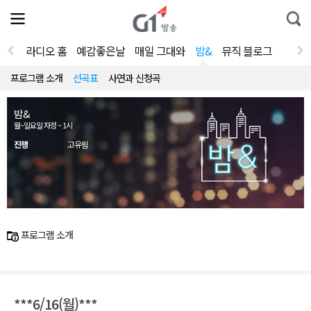
전
제
통
체
보
합
메
검
뉴
색
라디오 홈
예감좋은날
매일 그대와
밤&
뮤직 블로그
열
기
프로그램 소개
선곡표
사연과 신청곡
밤&
월~일요일 자정 ~ 1시
진행
고유림
프로그램 소개
***6/16(월)***