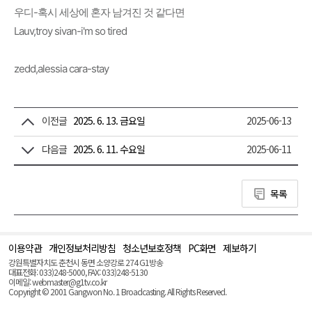
우디-혹시 세상에 혼자 남겨진 것 같다면
Lauv,troy sivan-i'm so tired
zedd,alessia cara-stay
이전글
2025. 6. 13. 금요일
2025-06-13
다음글
2025. 6. 11. 수요일
2025-06-11
목록
이용약관
개인정보처리방침
청소년보호정책
PC화면
제보하기
맨
위
강원특별자치도 춘천시 동면 소양강로 274 G1방송
로
대표전화: 033)248-5000, FAX: 033)248-5130
(Top)
이메일: webmaster@g1tv.co.kr
Copyright © 2001 Gangwon No. 1 Broadcasting. All Rights Reserved.