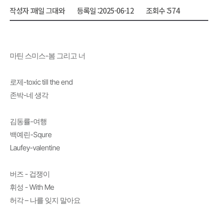
작성자 :
매일 그대와
등록일 :
2025-06-12
조회수 :
574
마틴 스미스-봄 그리고 너
로제-toxic till the end
존박-네 생각
김동률-여행
백예린-Squre
Laufey-valentine
버즈 - 겁쟁이
휘성 - With Me
허각 – 나를 잊지 말아요