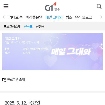
전
제
통
체
보
합
메
검
뉴
색
라디오 홈
예감좋은날
매일 그대와
밤&
뮤직 블로그
열
기
프로그램소개
선곡표
신청곡
매일 그대와
매일 11시 ~ 12시, (재) 새벽 1시 ~ 2시
진행
평일 신아림, 주말 박진형
작가
최유지
프로그램 소개
2025. 6. 12. 목요일