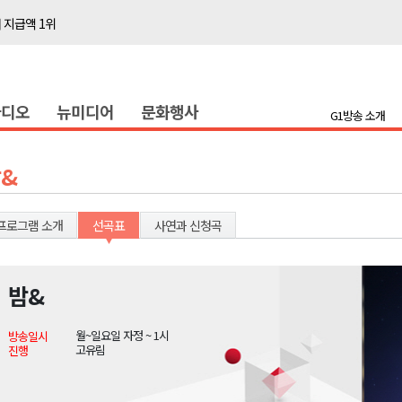
 지급액 1위
다"
전 담은 백서 발간
라디오
뉴미디어
문화행사
국장 직위해제 촉구
G1방송 소개
대민 진료
증
&
금 지원 접수
행위 집중 단속
프로그램 소개
선곡표
사연과 신청곡
 8일 개최
온열질환 유의해야"
밤&
 지급액 1위
월~일요일 자정 ~ 1시
방송일시
다"
고유림
진행
전 담은 백서 발간
국장 직위해제 촉구