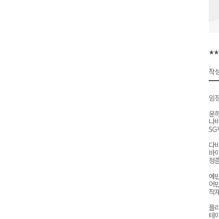
동해시, 민·관·군 합동 맞춤형 
ITS 교통도시 강릉..콜 버스 실
원주시, 하반기 중소기업육성자
*
양양군, 피서지 계곡․하천 불법
작성
평창군 계촌5리 깡촌음악회 오는
임정
윤하
나비
SG
다비
바이
정준
에반
어반
적재 
플라
테이