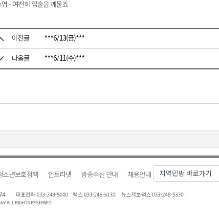
영 - 여전히 입술을 깨물죠
이전글
***6/13(금)***
다음글
***6/11(수)***
청소년보호정책
인트라넷
방송수신 안내
채용안내