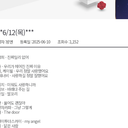
대민 진료
증
금 지원 접수
**6/12(목)***
행위 집중 단속
자 :
밤엔
등록일 :
2025-06-10
조회수 :
1,152
 8일 개최
희 - 진짜일리 없어
 - 우리가 헤어진 진짜 이유
, 케이윌 - 우리 정말 사랑했어요
워너비 - 사랑하길 정말 잘했어요
치 - 미워도 사랑하니까
브 - 바래다 주는 길
일 - 말꼬리
 - 울어도 괜찮아
자카파 - 그냥 그렇게
- The door
이투더스카이 - my angel
 - 닮은 사람