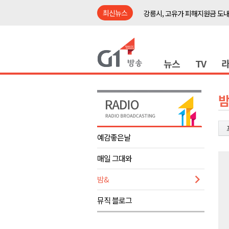
최신뉴스
강릉시, 고유가 피해지원금 도내
홍천군 "철도 개통 이후를 그린
횡성군수직 인수위, 민선 9기 비
뉴스
TV
원공노, 업무추진비 논란 재정
동해시, 민·관·군 합동 맞춤형 
ITS 교통도시 강릉..콜 버스 실
밤
원주시, 하반기 중소기업육성자
양양군, 피서지 계곡․하천 불법
예감좋은날
평창군 계촌5리 깡촌음악회 오는
매일 그대와
도내 첫 폭염중대경보 발효.."
강릉시, 고유가 피해지원금 도내
밤&
홍천군 "철도 개통 이후를 그린
뮤직 블로그
횡성군수직 인수위, 민선 9기 비
원공노, 업무추진비 논란 재정