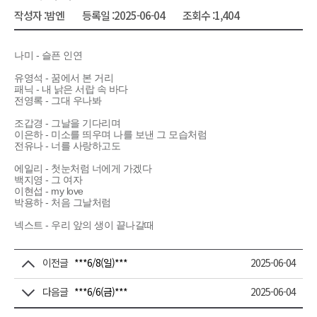
작성자 :
밤엔
등록일 :
2025-06-04
조회수 :
1,404
나미 - 슬픈 인연
유영석 - 꿈에서 본 거리
패닉 - 내 낡은 서랍 속 바다
전영록 - 그대 우나봐
조갑경 - 그날을 기다리며
이은하 - 미소를 띄우며 나를 보낸 그 모습처럼
전유나 - 너를 사랑하고도
에일리 - 첫눈처럼 너에게 가겠다
백지영 - 그 여자
이현섭 - my love
박용하 - 처음 그날처럼
넥스트 - 우리 앞의 생이 끝나갈때
이전글
***6/8(일)***
2025-06-04
다음글
***6/6(금)***
2025-06-04