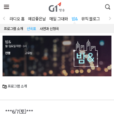
전
제
통
체
보
합
메
검
뉴
색
라디오 홈
예감좋은날
매일 그대와
밤&
뮤직 블로그
열
기
프로그램 소개
선곡표
사연과 신청곡
밤&
월~일요일 자정 ~ 1시
진행
고유림
프로그램 소개
***6/7(토)***