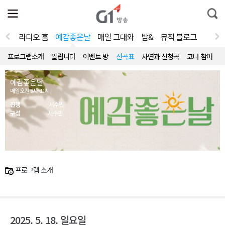
전
제
통
체
보
합
메
검
뉴
색
라디오 홈
예감좋은날
매일 그대와
밤&
뮤직 블로그
열
기
프로그램소개
알립니다
이벤트 방
선곡표
사연과 신청곡
코너 참여
예감좋은날
매일 오전 9시~11시
진행
서수민
구성
서수민
프로그램 소개
2025. 5. 18. 일요일