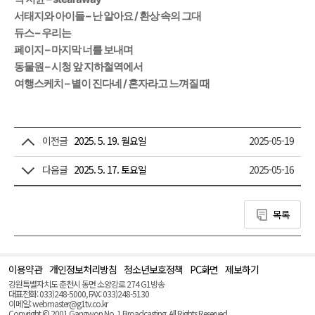
서태지와 아이들 – 난 알아요 / 환상 속의 그대
듀스 – 우리는
페이지 – 마지막 너를 보내며
동물원 – 시청 앞 지하철역에서
여행스케치 – 별이 진다네 / 혼자라고 느껴질 때
이전글
2025. 5. 19. 월요일
2025-05-19
다음글
2025. 5. 17. 토요일
2025-05-16
목록
이용약관
개인정보처리방침
청소년보호정책
PC화면
제보하기
맨
위
강원특별자치도 춘천시 동면 소양강로 274 G1방송
로
대표전화: 033)248-5000, FAX: 033)248-5130
(Top)
이메일: webmaster@g1tv.co.kr
Copyright © 2001 Gangwon No. 1 Broadcasting. All Rights Reserved.