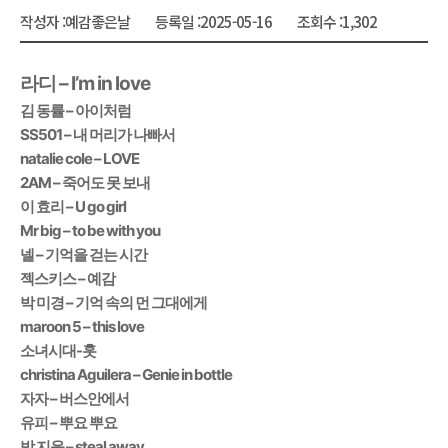
작성자 :
예감좋은날
등록일 :
2025-05-16
조회수 :
1,302
라디 – I’m in love
김 동률 – 아이처럼
SS501 – 내 머리가 나빠서
natalie cole – LOVE
2AM – 죽어도 못 보내
이 효리 – U go girl
Mr big – to be with you
넬 – 기억을 걷는 시간
젝스키스 – 예감
박 미경 – 기억 속의 먼 그대에게
maroon 5 – this love
소녀시대-훗
christina Aguilera – Genie in bottle
자자 – 버스안에서
유피 – 뿌요 뿌요
박 지윤 – steal away