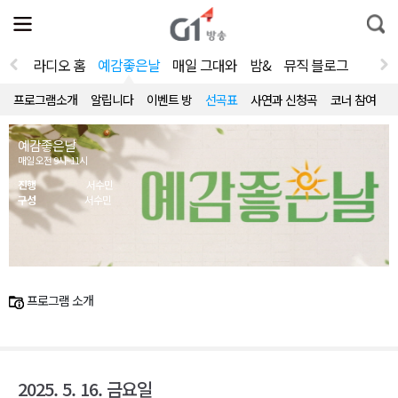
전
제
통
체
보
합
메
검
뉴
색
라디오 홈
예감좋은날
매일 그대와
밤&
뮤직 블로그
열
기
프로그램소개
알립니다
이벤트 방
선곡표
사연과 신청곡
코너 참여
예감좋은날
매일 오전 9시~11시
진행
서수민
구성
서수민
프로그램 소개
2025. 5. 16. 금요일