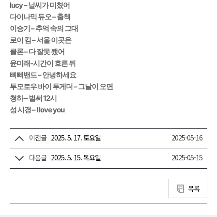
lucy – 날씨가 미쳤어
다이나믹 듀오 – 출첵
이승기 – 추억 속의 그대
로이 킴 – 서울 이곳은
클론 – 다 잘못 됐어
윤미래-시간이 흐른 뒤
삐삐밴드 – 안녕하세요
투모로우 바이 투게더 – 그날이 오면
청하 – 벌써 12시
성 시경 – I love you
이전글
2025. 5. 17. 토요일
2025-05-16
다음글
2025. 5. 15. 목요일
2025-05-15
목록