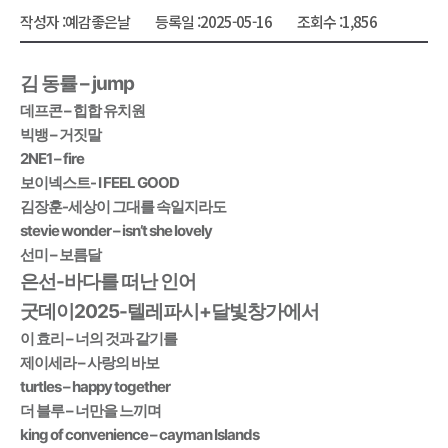
작성자 :
예감좋은날
등록일 :
2025-05-16
조회수 :
1,856
김 동률 – jump
데프콘 – 힙합 유치원
빅뱅 – 거짓말
2NE1 – fire
보이넥스트- I FEEL GOOD
김장훈-세상이 그대를 속일지라도
stevie wonder – isn’t she lovely
선미 – 보름달
은선-바다를 떠난 인어
굿데이2025-텔레파시+달빛창가에서
이 효리 – 너의 것과 같기를
제이세라 – 사랑의 바보
turtles – happy together
더 블루 – 너만을 느끼며
king of convenience – cayman Islands