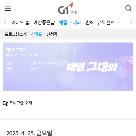
전
제
통
체
보
합
메
검
뉴
색
라디오 홈
예감좋은날
매일 그대와
밤&
뮤직 블로그
열
기
프로그램소개
선곡표
신청곡
매일 그대와
매일 11시 ~ 12시, (재) 새벽 1시 ~ 2시
진행
평일 신아림, 주말 박진형
작가
최유지
프로그램 소개
2025. 4. 25. 금요일