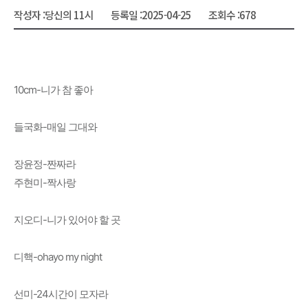
작성자 :
당신의 11시
등록일 :
2025-04-25
조회수 :
678
10cm-니가 참 좋아
들국화-매일 그대와
장윤정-짠짜라
주현미-짝사랑
지오디-니가 있어야 할 곳
디핵-ohayo my night
선미-24시간이 모자라