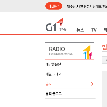
최신뉴스
민주당, 내일 횡성서 당대표 후
철원 백마고지역~월정리역 경원
어젯밤 원주 아파트 정전..천 
뉴스
TV
춘천시립 '장애아동전담어린이집
영월군, 14~15일 서부시장 야
양양군, 21일까지 '초등학생 틈
밤
강원개발공사, 공기업 평가 2년 
도-시군 첫 간담회..우상호 "하
예감좋은날
이 대통령, 사북·납북귀환어부 
매일 그대와
동해안 폭우..도로 잠기고 고립
민주당, 내일 횡성서 당대표 후
밤&
철원 백마고지역~월정리역 경원
뮤직 블로그
어젯밤 원주 아파트 정전..천 
춘천시립 '장애아동전담어린이집