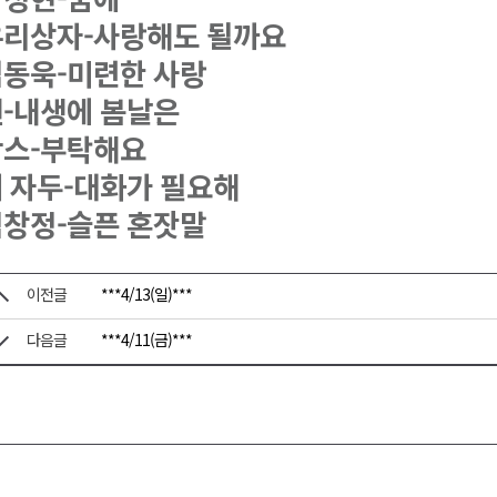
유리상자-사랑해도 될까요
동욱-미련한 사랑
-내생에 봄날은
왁스-부탁해요
 자두-대화가 필요해
창정-슬픈 혼잣말
이전글
***4/13(일)***
다음글
***4/11(금)***