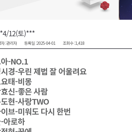
시장 운영
새 돌봄' 시행
연속 '다'등급
**4/12(토)***
나된 공동체"
자 :
관리자
등록일 :
2025-04-01
조회수 :
1,418
국가폭력 사과
아-NO.1
시경-우린 제법 잘 어울려요
코요태-비몽
효신-좋은 사람
도현-사랑TWO
이브-미워도 다시 한번
-아로하
박정현-꿈에