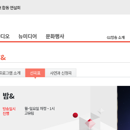
보 합동 연설회
선 복원 재개
백여세대 불편
라디오
뉴미디어
문화행사
' 개원
G1방송 소개
시장 운영
새 돌봄' 시행
&
연속 '다'등급
나된 공동체"
프로그램 소개
선곡표
사연과 신청곡
국가폭력 사과
밤&
보 합동 연설회
월~일요일 자정 ~ 1시
방송일시
선 복원 재개
고유림
진행
백여세대 불편
' 개원