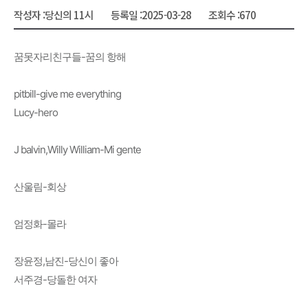
작성자 :
당신의 11시
등록일 :
2025-03-28
조회수 :
670
꿈못자리친구들-꿈의 항해
pitbill-give me everything
Lucy-hero
J balvin,Willy William-Mi gente
산울림-회상
엄정화-몰라
장윤정,남진-당신이 좋아
서주경-당돌한 여자