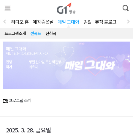
전
제
통
체
보
합
메
검
뉴
색
라디오 홈
예감좋은날
매일 그대와
밤&
뮤직 블로그
열
기
프로그램소개
선곡표
신청곡
매일 그대와
매일 11시 ~ 12시, (재) 새벽 1시 ~ 2시
진행
평일 신아림, 주말 박진형
작가
최유지
프로그램 소개
2025. 3. 28. 금요일