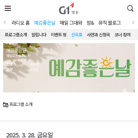
전
제
통
체
보
합
메
검
뉴
색
라디오 홈
예감좋은날
매일 그대와
밤&
뮤직 블로그
열
기
프로그램소개
알립니다
이벤트 방
선곡표
사연과 신청곡
코너 참여
예감좋은날
매일 오전 9시~11시
진행
서수민
구성
서수민
프로그램 소개
2025. 3. 28. 금요일