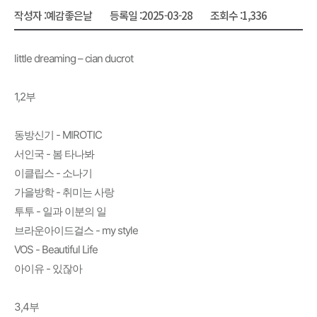
작성자 :
예감좋은날
등록일 :
2025-03-28
조회수 :
1,336
little dreaming – cian ducrot
1,2부
동방신기 - MIROTIC
서인국 - 봄 타나봐
이클립스 - 소나기
가을방학 - 취미는 사랑
투투 - 일과 이분의 일
브라운아이드걸스 - my style
VOS - Beautiful Life
아이유 - 있잖아
3,4부