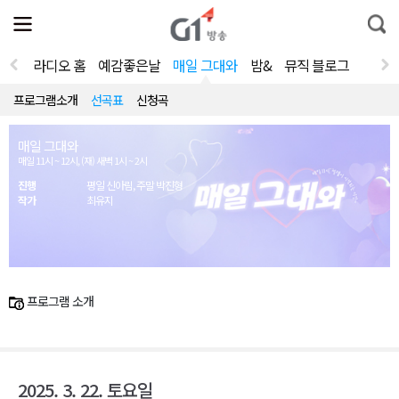
전
제
통
체
보
합
메
검
뉴
색
라디오 홈
예감좋은날
매일 그대와
밤&
뮤직 블로그
열
기
프로그램소개
선곡표
신청곡
매일 그대와
매일 11시 ~ 12시, (재) 새벽 1시 ~ 2시
진행
평일 신아림, 주말 박진형
작가
최유지
프로그램 소개
2025. 3. 22. 토요일