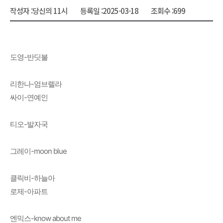
작성자 :
당신의 11시
등록일 :
2025-03-18
조회수 :
699
도영-반딧불
리한나-엄브렐라
싸이-연예인
티오-발자국
그레이-moon blue
클릭비-하늘아
로제-아파트
엔믹스-know about me