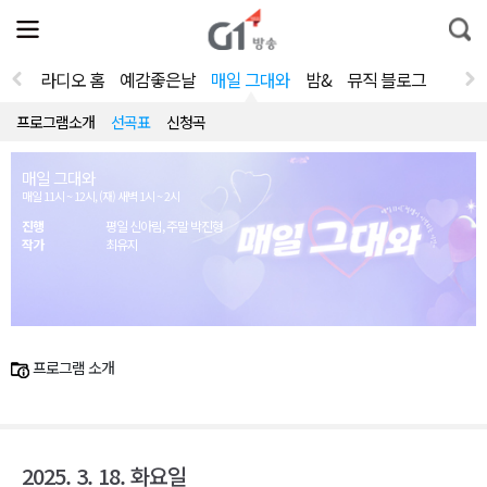
전
제
통
체
보
합
메
검
뉴
색
라디오 홈
예감좋은날
매일 그대와
밤&
뮤직 블로그
열
기
프로그램소개
선곡표
신청곡
매일 그대와
매일 11시 ~ 12시, (재) 새벽 1시 ~ 2시
진행
평일 신아림, 주말 박진형
작가
최유지
프로그램 소개
2025. 3. 18. 화요일